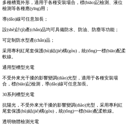
多種槽寬外形，適用于各種安裝場合，標(biāo)記檢測、液位
檢測等各種應(yīng)用；
導(dǎo)線可任意加長；
設(shè)計(jì)產(chǎn)品均可具備防水、防油、防塵等功能；
可定制防水型產(chǎn)品；
采用專利紅尾套保護(hù)結(jié)構(gòu)，統(tǒng)一標(biāo)配柔
軟線。
通用型槽型光電
不受外來光干擾的影響變調(diào)光型，適用于各種安裝場
合，標(biāo)記檢測，導(dǎo)線可任意加長。
30系列槽型光電
抗陽光，不受外來光干擾的影響變調(diào)光型，采用專利紅
尾套保護(hù)結(jié)構(gòu)，統(tǒng)一標(biāo)配柔軟線。
透明物體檢測光電