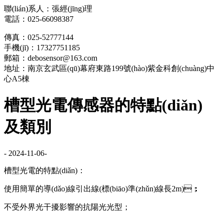
聯(lián)系人：張經(jīng)理
電話：025-66098387
傳真：025-52777144
手機(jī)：17327751185
郵箱：debosensor@163.com
地址：南京玄武區(qū)幕府東路199號(hào)紫金科創(chuàng)中
心A5棟
槽型光電傳感器的特點(diǎn)
及類別
- 2024-11-06-
槽型光電的特點(diǎn)：
使用簡單的導(dǎo)線引出線(標(biāo)準(zhǔn)線長2m)；
不受外界光干擾影響的抗陽光光型；