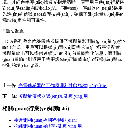
境。其紅色半導(dǎo)體激光指示清晰，便于用戶進(jìn)行精確
對(duì)準(zhǔn)和調(diào)試。同時(shí)，傳感器內(nèi)部采用
先進(jìn)的信號(hào)處理技術(shù)，確保了測(cè)量結(jié)果的
穩(wěn)定性和可靠性。
7.靈活配置
LD-A系列激光位移傳感器提供了模擬量和開關(guān)量?jī)煞N
輸出方式，用戶可以根據(jù)實(shí)際需求進(jìn)行靈活配置。
模擬量輸出可以提供連續(xù)的測(cè)量值變化信息，而開關
(guān)量輸出則適用于需要設(shè)定閾值進(jìn)行報(bào)警或
控制的場(chǎng)景。
上一條:
光電傳感器的工作原理和性能指標(biāo)介紹
下一條:
模擬量傳感器認(rèn)知及應(yīng)用
相關(guān)行業(yè)知識(shí)
接近開關(guān)有哪些特點(diǎn)
拉繩開關(guān)的類型及應(yīng)用