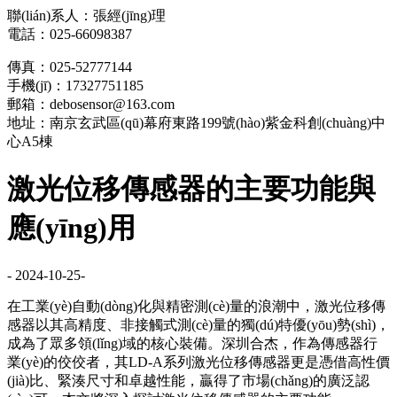
聯(lián)系人：張經(jīng)理
電話：025-66098387
傳真：025-52777144
手機(jī)：17327751185
郵箱：debosensor@163.com
地址：南京玄武區(qū)幕府東路199號(hào)紫金科創(chuàng)中
心A5棟
激光位移傳感器的主要功能與
應(yīng)用
- 2024-10-25-
在工業(yè)自動(dòng)化與精密測(cè)量的浪潮中，激光位移傳
感器以其高精度、非接觸式測(cè)量的獨(dú)特優(yōu)勢(shì)，
成為了眾多領(lǐng)域的核心裝備。深圳合杰，作為傳感器行
業(yè)的佼佼者，其LD-A系列激光位移傳感器更是憑借高性價
(jià)比、緊湊尺寸和卓越性能，贏得了市場(chǎng)的廣泛認