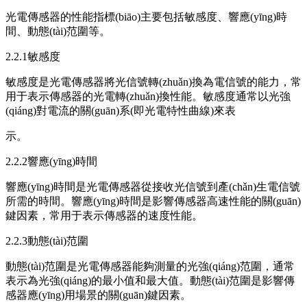
光電傳感器的性能指標(biāo)主要包括敏感度、響應(yīng)時
間、動態(tài)范圍等。
2.2.1敏感度
敏感度是光電傳感器將光信號轉(zhuǎn)換為電信號的能力，常
用于表示傳感器的光電轉(zhuǎn)換性能。敏感度通常以光強
(qiáng)對電流的關(guān)系(即光電特性曲線)來表
示。
2.2.2響應(yīng)時間
響應(yīng)時間是光電傳感器從接收光信號到產(chǎn)生電信號
所需的時間。響應(yīng)時間是影響傳感器高速性能的關(guān)
鍵因素，常用于表示傳感器的速度性能。
2.2.3動態(tài)范圍
動態(tài)范圍是光電傳感器能夠測量的光強(qiáng)范圍，通常
表示為光強(qiáng)的最小值和最大值。動態(tài)范圍是影響傳
感器應(yīng)用場景的關(guān)鍵因素。