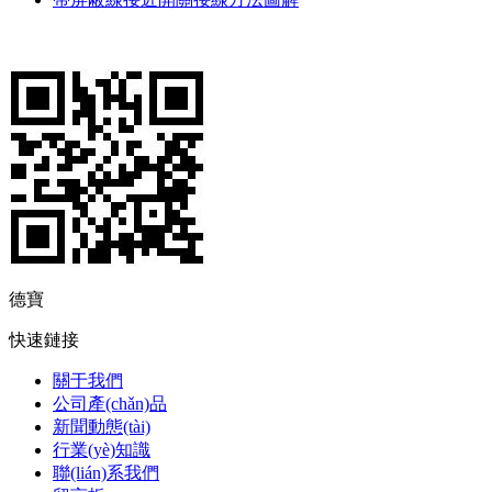
德寶
快速鏈接
關于我們
公司產(chǎn)品
新聞動態(tài)
行業(yè)知識
聯(lián)系我們